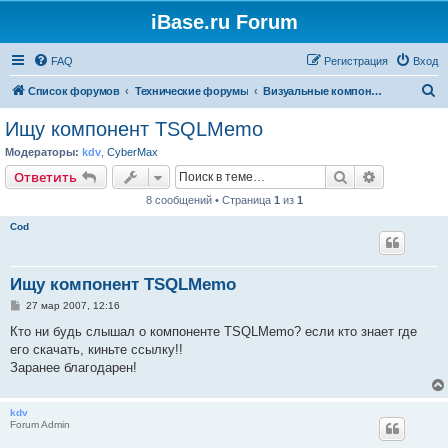
iBase.ru Forum
FAQ
Регистрация
Вход
П
Список форумов
Технические форумы
Визуальные компоненты + данные
о
Ищу компонент TSQLMemo
и
Модераторы:
kdv
,
CyberMax
с
Поиск
Расширен
Ответить
к
8 сообщений • Страница
1
из
1
Cod
Ищу компонент TSQLMemo
С
27 мар 2007, 12:16
о
о
Кто ни будь слышал о компоненте TSQLMemo? если кто знает где
б
его скачать, киньте ссылку!!
щ
е
Заранее благодарен!
н
и
е
kdv
Forum Admin