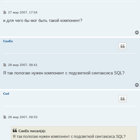
С
27 мар 2007, 17:04
о
о
и для чего бы мог быть такой компонент?
б
щ
е
н
и
СанЕк
е
С
28 мар 2007, 08:41
о
о
Я так пологаю нужен компонент с подсветкой синтаксиса SQL?
б
щ
е
н
и
Cod
е
С
28 мар 2007, 09:53
о
о
б
СанЕк писал(а):
щ
е
Я так пологаю нужен компонент с подсветкой синтаксиса SQL?
н