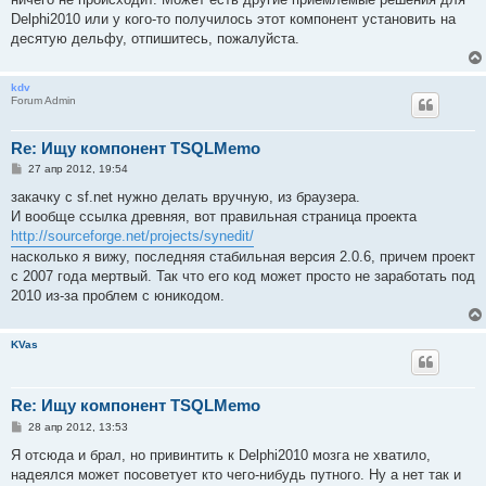
Delphi2010 или у кого-то получилось этот компонент установить на
десятую дельфу, отпишитесь, пожалуйста.
kdv
Forum Admin
Re: Ищу компонент TSQLMemo
С
27 апр 2012, 19:54
о
о
закачку с sf.net нужно делать вручную, из браузера.
б
И вообще ссылка древняя, вот правильная страница проекта
щ
е
http://sourceforge.net/projects/synedit/
н
насколько я вижу, последняя стабильная версия 2.0.6, причем проект
и
е
с 2007 года мертвый. Так что его код может просто не заработать под
2010 из-за проблем с юникодом.
KVas
Re: Ищу компонент TSQLMemo
С
28 апр 2012, 13:53
о
о
Я отсюда и брал, но привинтить к Delphi2010 мозга не хватило,
б
надеялся может посоветует кто чего-нибудь путного. Ну а нет так и
щ