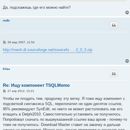
и
е
Да, подскажешь где его можно найти?
mdfv
С
28 мар 2007, 11:54
о
о
http://mesh.dl.sourceforge.net/sourcefo ... -2_0_3.zip
б
щ
е
н
и
KVas
е
Re: Ищу компонент TSQLMemo
С
27 апр 2012, 15:21
о
о
Чтобы не плодить тем, продолжу эту ветку. Я тоже ищу компонент с
б
подсветкой синтаксиса SQL, перелопатил не один десяток ссылок,
щ
е
95% рекомендуют SynEdit, но никто не может растолковать как его
н
втащить в Delphi2010. Самостоятельно установить не получилось.
и
е
Попробовал скачать по вышеуказанной ссылке ваш архив - почему-то
тоже не получилось: Download Master ставит на закачку и дальше
ничего не происходит. Может есть другие приемлемые решения для