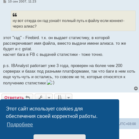
С
10 сен 2007, 11:23
о
о
б
щ
е
ну вот откуда он гад узнаёт полный путь к файлу если коннект-
н
через алиас?
и
е
этот "гад" - Firebird. т.к. он выдает статистику, в которой
рассекречивает имя файла, вместо выдачи имени алиаса. то же
будет и с gstat.
насчет бага в FB с выдачей статистики - тоже точно.
p.s. IBAnalyst работает уже 3 года, проверен на более чем 200
серверах и базах под разными платформами, так что баги в нем хоть
еще чуть-чуть и остались, то совсем не те, которые относятся к
получению статистики
Ответить
5 сообщений • Страница
1
из
1
Этот сайт использует cookies для
обеспечения своей корректной работы.
Список форумов
Часовой пояс:
UTC+03:00
Подробнее
Создано на основе
phpBB
® Forum Software © phpBB Limited