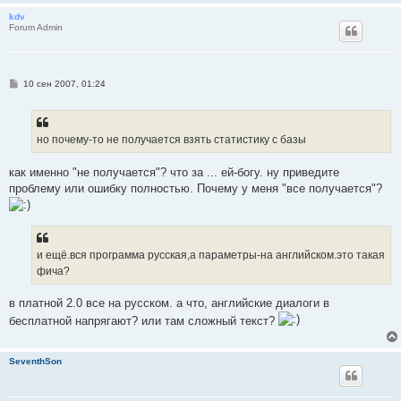
kdv
Forum Admin
С
10 сен 2007, 01:24
о
о
б
щ
е
но почему-то не получается взять статистику с базы
н
и
е
как именно "не получается"? что за ... ей-богу. ну приведите
проблему или ошибку полностью. Почему у меня "все получается"?
и ещё.вся программа русская,а параметры-на английском.это такая
фича?
в платной 2.0 все на русском. а что, английские диалоги в
бесплатной напрягают? или там сложный текст?
SeventhSon