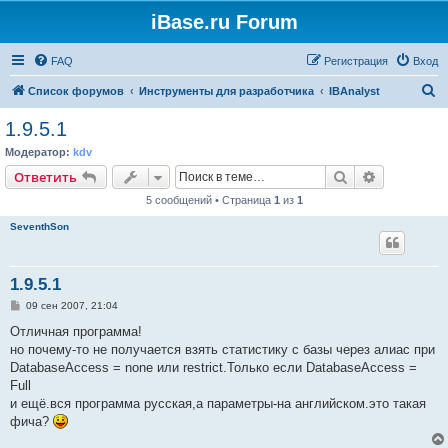
iBase.ru Forum
FAQ
Регистрация
Вход
П
Список форумов
Инструменты для разработчика
IBAnalyst
о
1.9.5.1
и
Модератор:
kdv
с
Поиск
Расширен
Ответить
к
5 сообщений • Страница
1
из
1
SeventhSon
1.9.5.1
С
09 сен 2007, 21:04
о
о
Отличная программа!
б
но почему-то не получается взять статистику с базы через алиас при
щ
е
DatabaseAccess = none или restrict.Только если DatabaseAccess =
н
Full
и
е
и ещё.вся программа русская,а параметры-на английском.это такая
фича?