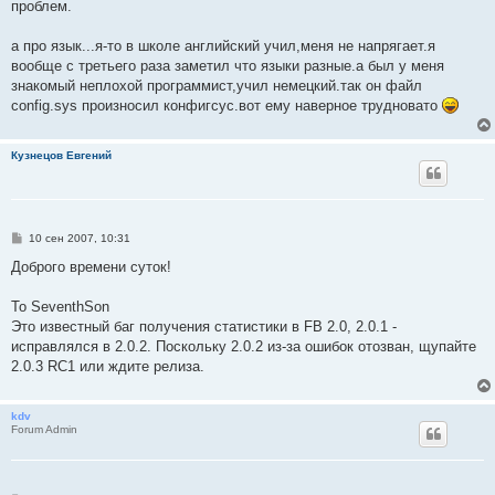
проблем.
а про язык...я-то в школе английский учил,меня не напрягает.я
вообще с третьего раза заметил что языки разные.а был у меня
знакомый неплохой программист,учил немецкий.так он файл
config.sys произносил конфигсус.вот ему наверное трудновато
Кузнецов Евгений
С
10 сен 2007, 10:31
о
о
Доброго времени суток!
б
щ
е
To SeventhSon
н
Это известный баг получения статистики в FB 2.0, 2.0.1 -
и
е
исправлялся в 2.0.2. Поскольку 2.0.2 из-за ошибок отозван, щупайте
2.0.3 RC1 или ждите релиза.
kdv
Forum Admin