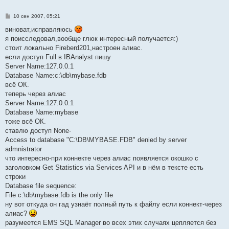
С
10 сен 2007, 05:21
о
о
виноват,исправляюсь
б
я поисследовал,вообще глюк интересный получается:)
щ
е
стоит локально Fireberd201,настроен алиас.
н
если доступ Full в IBAnalyst пишу
и
е
Server Name:127.0.0.1
Database Name:c:\db\mybase.fdb
всё ОК.
теперь через алиас
Server Name:127.0.0.1
Database Name:mybase
тоже всё ОК.
ставлю доступ None-
Access to database "C:\DB\MYBASE.FDB" denied by server
admnistrator
что интересно-при коннекте через алиас появляется окошко с
заголовком Get Statistics via Services API и в нём в тексте есть
строки
Database file sequence:
File c:\db\mybase.fdb is the only file
ну вот откуда он гад узнаёт полный путь к файлу если коннект-через
алиас?
разумеется EMS SQL Manager во всех этих случаях цепляется без