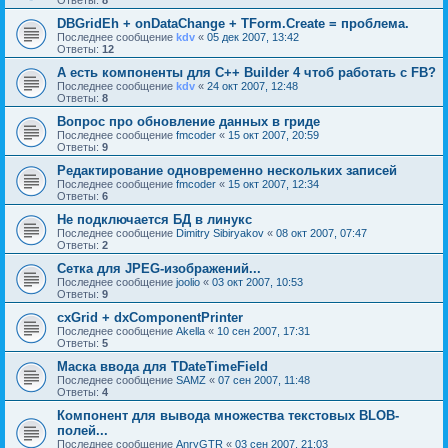
DBGridEh + onDataChange + TForm.Create = проблема.
Последнее сообщение
kdv
«
05 дек 2007, 13:42
Ответы:
12
А есть компоненты для C++ Builder 4 чтоб работать с FB?
Последнее сообщение
kdv
«
24 окт 2007, 12:48
Ответы:
8
Вопрос про обновление данных в гриде
Последнее сообщение
fmcoder
«
15 окт 2007, 20:59
Ответы:
9
Редактирование одновременно нескольких записей
Последнее сообщение
fmcoder
«
15 окт 2007, 12:34
Ответы:
6
Не подключается БД в линукс
Последнее сообщение
Dimitry Sibiryakov
«
08 окт 2007, 07:47
Ответы:
2
Сетка для JPEG-изображений...
Последнее сообщение
joolio
«
03 окт 2007, 10:53
Ответы:
9
cxGrid + dxComponentPrinter
Последнее сообщение
Akella
«
10 сен 2007, 17:31
Ответы:
5
Маска ввода для TDateTimeField
Последнее сообщение
SAMZ
«
07 сен 2007, 11:48
Ответы:
4
Компонент для вывода множества текстовых BLOB-
полей...
Последнее сообщение
AnryGTR
«
03 сен 2007, 21:03