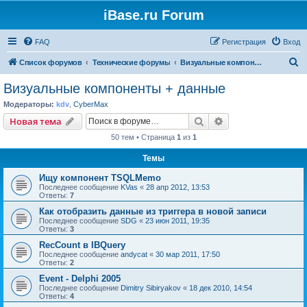
iBase.ru Forum
FAQ
Регистрация
Вход
П
Список форумов
Технические форумы
Визуальные компоненты + данные
о
Визуальные компоненты + данные
и
Модераторы:
kdv
,
CyberMax
с
Поиск
Расширенный пои
Новая тема
к
50 тем • Страница
1
из
1
Темы
Ищу компонент TSQLMemo
Последнее сообщение
KVas
«
28 апр 2012, 13:53
Ответы:
7
Как отобразить данные из триггера в новой записи
Последнее сообщение
SDG
«
23 июн 2011, 19:35
Ответы:
3
RecCount в IBQuery
Последнее сообщение
andycat
«
30 мар 2011, 17:50
Ответы:
2
Event - Delphi 2005
Последнее сообщение
Dimitry Sibiryakov
«
18 дек 2010, 14:54
Ответы:
4