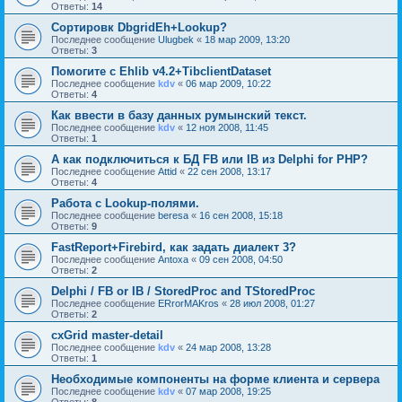
Ответы:
14
Сортировк DbgridEh+Lookup?
Последнее сообщение
Ulugbek
«
18 мар 2009, 13:20
Ответы:
3
Помогите с Ehlib v4.2+TibclientDataset
Последнее сообщение
kdv
«
06 мар 2009, 10:22
Ответы:
4
Как ввести в базу данных румынский текст.
Последнее сообщение
kdv
«
12 ноя 2008, 11:45
Ответы:
1
А как подключиться к БД FB или IB из Delphi for PHP?
Последнее сообщение
Attid
«
22 сен 2008, 13:17
Ответы:
4
Работа с Lookup-полями.
Последнее сообщение
beresa
«
16 сен 2008, 15:18
Ответы:
9
FastReport+Firebird, как задать диалект 3?
Последнее сообщение
Antoxa
«
09 сен 2008, 04:50
Ответы:
2
Delphi / FB or IB / StoredProc and TStoredProc
Последнее сообщение
ERrorMAKros
«
28 июл 2008, 01:27
Ответы:
2
cxGrid master-detail
Последнее сообщение
kdv
«
24 мар 2008, 13:28
Ответы:
1
Необходимые компоненты на форме клиента и сервера
Последнее сообщение
kdv
«
07 мар 2008, 19:25
Ответы:
8