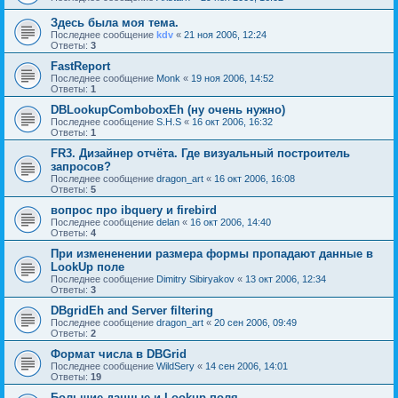
Здесь была моя тема.
Последнее сообщение
kdv
«
21 ноя 2006, 12:24
Ответы:
3
FastReport
Последнее сообщение
Monk
«
19 ноя 2006, 14:52
Ответы:
1
DBLookupComboboxEh (ну очень нужно)
Последнее сообщение
S.H.S
«
16 окт 2006, 16:32
Ответы:
1
FR3. Дизайнер отчёта. Где визуальный построитель
запросов?
Последнее сообщение
dragon_art
«
16 окт 2006, 16:08
Ответы:
5
вопрос про ibquery и firebird
Последнее сообщение
delan
«
16 окт 2006, 14:40
Ответы:
4
При измененении размера формы пропадают данные в
LookUp поле
Последнее сообщение
Dimitry Sibiryakov
«
13 окт 2006, 12:34
Ответы:
3
DBgridEh and Server filtering
Последнее сообщение
dragon_art
«
20 сен 2006, 09:49
Ответы:
2
Формат числа в DBGrid
Последнее сообщение
WildSery
«
14 сен 2006, 14:01
Ответы:
19
Большие данные и Lookup-поля