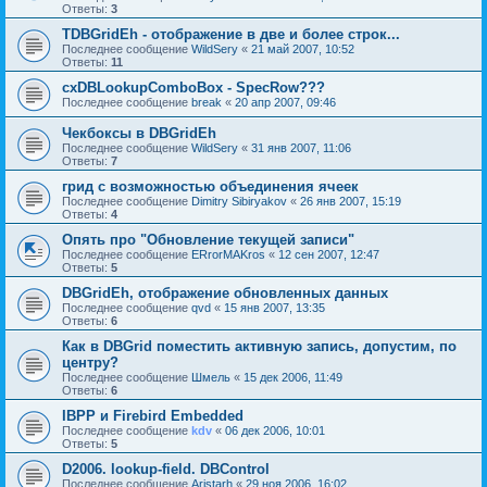
Ответы:
3
TDBGridEh - отображение в две и более строк...
Последнее сообщение
WildSery
«
21 май 2007, 10:52
Ответы:
11
cxDBLookupComboBox - SpecRow???
Последнее сообщение
break
«
20 апр 2007, 09:46
Чекбоксы в DBGridEh
Последнее сообщение
WildSery
«
31 янв 2007, 11:06
Ответы:
7
грид с возможностью объединения ячеек
Последнее сообщение
Dimitry Sibiryakov
«
26 янв 2007, 15:19
Ответы:
4
Опять про "Обновление текущей записи"
Последнее сообщение
ERrorMAKros
«
12 сен 2007, 12:47
Ответы:
5
DBGridEh, отображение обновленных данных
Последнее сообщение
qvd
«
15 янв 2007, 13:35
Ответы:
6
Как в DBGrid поместить активную запись, допустим, по
центру?
Последнее сообщение
Шмель
«
15 дек 2006, 11:49
Ответы:
6
IBPP и Firebird Embedded
Последнее сообщение
kdv
«
06 дек 2006, 10:01
Ответы:
5
D2006. lookup-field. DBControl
Последнее сообщение
Aristarh
«
29 ноя 2006, 16:02