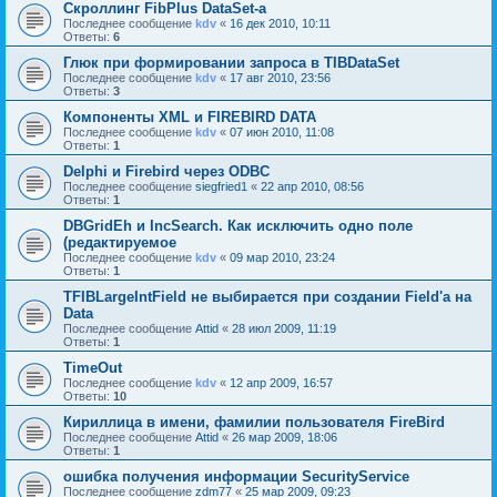
Скроллинг FibPlus DataSet-a
Последнее сообщение
kdv
«
16 дек 2010, 10:11
Ответы:
6
Глюк при формировании запроса в TIBDataSet
Последнее сообщение
kdv
«
17 авг 2010, 23:56
Ответы:
3
Компоненты XML и FIREBIRD DATA
Последнее сообщение
kdv
«
07 июн 2010, 11:08
Ответы:
1
Delphi и Firebird через ODBC
Последнее сообщение
siegfried1
«
22 апр 2010, 08:56
Ответы:
1
DBGridEh и IncSearch. Как исключить одно поле
(редактируемое
Последнее сообщение
kdv
«
09 мар 2010, 23:24
Ответы:
1
TFIBLargeIntField не выбирается при создании Field'а на
Data
Последнее сообщение
Attid
«
28 июл 2009, 11:19
Ответы:
1
TimeOut
Последнее сообщение
kdv
«
12 апр 2009, 16:57
Ответы:
10
Кириллица в имени, фамилии пользователя FireBird
Последнее сообщение
Attid
«
26 мар 2009, 18:06
Ответы:
1
ошибка получения информации SecurityService
Последнее сообщение
zdm77
«
25 мар 2009, 09:23