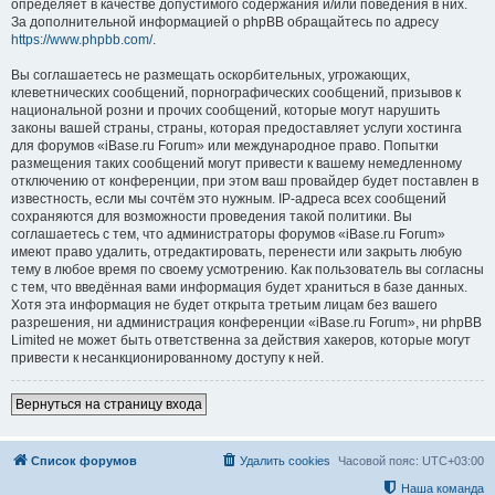
определяет в качестве допустимого содержания и/или поведения в них.
За дополнительной информацией о phpBB обращайтесь по адресу
https://www.phpbb.com/
.
Вы соглашаетесь не размещать оскорбительных, угрожающих,
клеветнических сообщений, порнографических сообщений, призывов к
национальной розни и прочих сообщений, которые могут нарушить
законы вашей страны, страны, которая предоставляет услуги хостинга
для форумов «iBase.ru Forum» или международное право. Попытки
размещения таких сообщений могут привести к вашему немедленному
отключению от конференции, при этом ваш провайдер будет поставлен в
известность, если мы сочтём это нужным. IP-адреса всех сообщений
сохраняются для возможности проведения такой политики. Вы
соглашаетесь с тем, что администраторы форумов «iBase.ru Forum»
имеют право удалить, отредактировать, перенести или закрыть любую
тему в любое время по своему усмотрению. Как пользователь вы согласны
с тем, что введённая вами информация будет храниться в базе данных.
Хотя эта информация не будет открыта третьим лицам без вашего
разрешения, ни администрация конференции «iBase.ru Forum», ни phpBB
Limited не может быть ответственна за действия хакеров, которые могут
привести к несанкционированному доступу к ней.
Вернуться на страницу входа
Список форумов
Удалить cookies
Часовой пояс:
UTC+03:00
Наша команда