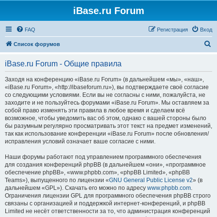
iBase.ru Forum
FAQ
Регистрация
Вход
П
Список форумов
о
iBase.ru Forum - Общие правила
и
с
Заходя на конференцию «iBase.ru Forum» (в дальнейшем «мы», «наш»,
«iBase.ru Forum», «http://ibaseforum.ru»), вы подтверждаете своё согласие
к
со следующими условиями. Если вы не согласны с ними, пожалуйста, не
заходите и не пользуйтесь форумами «iBase.ru Forum». Мы оставляем за
собой право изменять эти правила в любое время и сделаем всё
возможное, чтобы уведомить вас об этом, однако с вашей стороны было
бы разумным регулярно просматривать этот текст на предмет изменений,
так как использование конференции «iBase.ru Forum» после обновления/
исправления условий означает ваше согласие с ними.
Наши форумы работают под управлением программного обеспечения
для создания конференций phpBB (в дальнейшем «они», «программное
обеспечение phpBB», «www.phpbb.com», «phpBB Limited», «phpBB
Teams»), выпущенного по лицензии «
GNU General Public License v2
» (в
дальнейшем «GPL»). Скачать его можно по адресу
www.phpbb.com
.
Ограничения лицензии GPL для программного обеспечения phpBB строго
связаны с организацией и поддержкой интернет-конференций, и phpBB
Limited не несёт ответственности за то, что администрация конференций