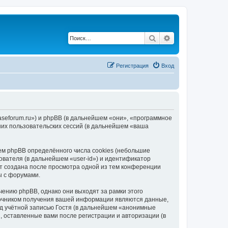
Поиск
Расширенный по
Регистрация
Вход
baseforum.ru») и phpBB (в дальнейшем «они», «программное
их пользовательских сессий (в дальнейшем «ваша
ем phpBB определённого числа cookies (небольшие
ователя (в дальнейшем «user-id») и идентификатор
ет создана после просмотра одной из тем конференции
ы с форумами.
ению phpBB, однако они выходят за рамки этого
точником получения вашей информации являются данные,
д учётной записью Гостя (в дальнейшем «анонимные
, оставленные вами после регистрации и авторизации (в