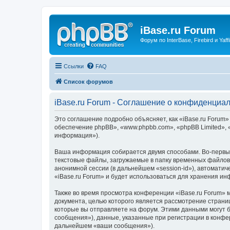
iBase.ru Forum
Форум по InterBase, Firebird и Yaffi
Ссылки
FAQ
Список форумов
iBase.ru Forum - Соглашение о конфиденциа
Это соглашение подробно объясняет, как «iBase.ru Forum» 
обеспечение phpBB», «www.phpbb.com», «phpBB Limited»,
информация»).
Ваша информация собирается двумя способами. Во-первых
текстовые файлы, загружаемые в папку временных файлов 
анонимной сессии (в дальнейшем «session-id»), автомати
«iBase.ru Forum» и будет использоваться для хранения и
Также во время просмотра конференции «iBase.ru Forum» 
документа, целью которого является рассмотрение стран
которые вы отправляете на форум. Этими данными могут 
сообщения»), данные, указанные при регистрации в конфе
дальнейшем «ваши сообщения»).