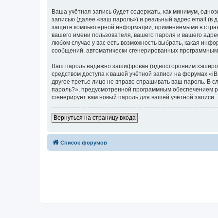
Ваша учётная запись будет содержать, как минимум, одн
записью (далее «ваш пароль») и реальный адрес email (в
защите компьютерной информации, применяемыми в стране
вашего имени пользователя, вашего пароля и вашего адрес
любом случае у вас есть возможность выбрать, какая инфо
сообщений, автоматически сгенерированных программным
Ваш пароль надёжно зашифрован (односторонним хэширован
средством доступа к вашей учётной записи на форумах «iBas
другое третье лицо не вправе спрашивать ваш пароль. В с
пароль?», предусмотренной программным обеспечением ph
сгенерирует вам новый пароль для вашей учётной записи.
Вернуться на страницу входа
Список форумов