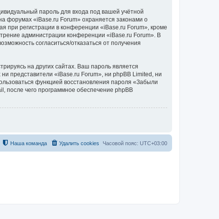
дивидуальный пароль для входа под вашей учётной
на форумах «iBase.ru Forum» охраняется законами о
 при регистрации в конференции «iBase.ru Forum», кроме
мотрение администрации конференции «iBase.ru Forum». В
 возможность согласиться/отказаться от получения
рируясь на других сайтах. Ваш пароль является
 ни представители «iBase.ru Forum», ни phpBB Limited, ни
спользоваться функцией восстановления пароля «Забыли
l, после чего программное обеспечение phpBB
Наша команда
Удалить cookies
Часовой пояс:
UTC+03:00