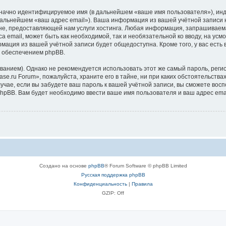
означно идентифицируемое имя (в дальнейшем «ваше имя пользователя»), ин
 дальнейшем «ваш адрес email»). Ваша информация из вашей учётной записи 
, предоставляющей нам услуги хостинга. Любая информация, запрашиваемая
а email, может быть как необходимой, так и необязательной ко вводу, на ус
рмация из вашей учётной записи будет общедоступна. Кроме того, у вас есть
 обеспечением phpBB.
ием). Однако не рекомендуется использовать этот же самый пароль, регист
e.ru Forum», пожалуйста, храните его в тайне, ни при каких обстоятельствах
лучае, если вы забудете ваш пароль к вашей учётной записи, вы сможете во
pBB. Вам будет необходимо ввести ваше имя пользователя и ваш адрес emai
Создано на основе
phpBB
® Forum Software © phpBB Limited
Русская поддержка phpBB
Конфиденциальность
|
Правила
GZIP: Off