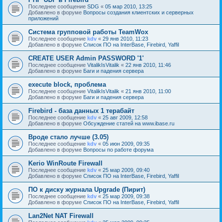
Последнее сообщение
SDG
«
05 мар 2010, 13:25
Добавлено в форуме
Вопросы создания клиентских и серверных
приложений
Cистема групповой работы TeamWox
Последнее сообщение
kdv
«
29 янв 2010, 11:23
Добавлено в форуме
Список ПО на InterBase, Firebird, Yaffil
CREATE USER Admin PASSWORD '1'
Последнее сообщение
VitalikIsVitalik
«
22 янв 2010, 11:46
Добавлено в форуме
Баги и падения сервера
execute block, проблема
Последнее сообщение
VitalikIsVitalik
«
21 янв 2010, 11:00
Добавлено в форуме
Баги и падения сервера
Firebird - база данных 1 терабайт
Последнее сообщение
kdv
«
25 авг 2009, 12:58
Добавлено в форуме
Обсуждение статей на www.ibase.ru
Вроде стало лучше (3.05)
Последнее сообщение
kdv
«
05 июн 2009, 09:35
Добавлено в форуме
Вопросы по работе форума
Kerio WinRoute Firewall
Последнее сообщение
kdv
«
25 мар 2009, 09:40
Добавлено в форуме
Список ПО на InterBase, Firebird, Yaffil
ПО к диску журнала Upgrade (Пирит)
Последнее сообщение
kdv
«
25 мар 2009, 09:38
Добавлено в форуме
Список ПО на InterBase, Firebird, Yaffil
Lan2Net NAT Firewall