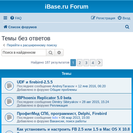
iBase.ru Forum
FAQ
Регистрация
Вход
П
Список форумов
о
Темы без ответов
и
Перейти к расширенному поиску
с
Поиск
Расширенный поиск
к
1
2
3
4
След.
Найдено 187 результатов
Темы
UDF и firebird-2.5.5
Последнее сообщение
AndreyTarasov
«
12 янв 2016, 06:20
Добавлено в форуме
Общие проблемы
IBPhoenix Replicator 5.0 beta
Последнее сообщение
Dimitry Sibiryakov
«
28 авг 2015, 15:24
Добавлено в форуме
Репликация
ПрофитМед СПб, программист, Delphi, Firebird
Последнее сообщение
kdv
«
06 мар 2013, 15:00
Добавлено в форуме
Вакансии, поиск работы
Как установить и настроить FB 2.5 или 1.5 в Mac OS X 10.8