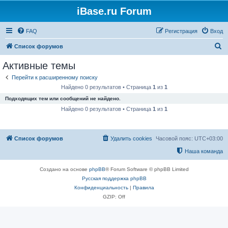
iBase.ru Forum
FAQ
Регистрация
Вход
П
Список форумов
о
Активные темы
и
Перейти к расширенному поиску
с
Найдено 0 результатов • Страница
1
из
1
к
Подходящих тем или сообщений не найдено.
Найдено 0 результатов • Страница
1
из
1
Список форумов
Удалить cookies
Часовой пояс:
UTC+03:00
Наша команда
Создано на основе
phpBB
® Forum Software © phpBB Limited
Русская поддержка phpBB
Конфиденциальность
|
Правила
GZIP: Off