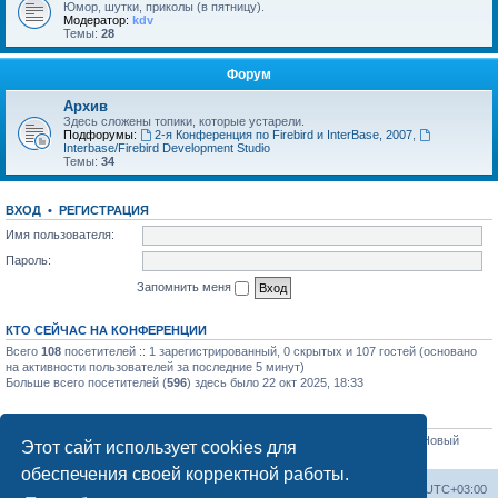
Юмор, шутки, приколы (в пятницу).
Модератор:
kdv
Темы:
28
Форум
Архив
Здесь сложены топики, которые устарели.
Подфорумы:
2-я Конференция по Firebird и InterBase, 2007
,
Interbase/Firebird Development Studio
Темы:
34
ВХОД
•
РЕГИСТРАЦИЯ
Имя пользователя:
Пароль:
Запомнить меня
КТО СЕЙЧАС НА КОНФЕРЕНЦИИ
Всего
108
посетителей :: 1 зарегистрированный, 0 скрытых и 107 гостей (основано
на активности пользователей за последние 5 минут)
Больше всего посетителей (
596
) здесь было 22 окт 2025, 18:33
СТАТИСТИКА
Всего сообщений:
32565
• Всего тем:
4331
• Всего пользователей:
3051
• Новый
Этот сайт использует cookies для
пользователь:
sim84
обеспечения своей корректной работы.
Список форумов
Часовой пояс:
UTC+03:00