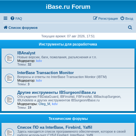
iBase.ru Forum
FAQ
Регистрация
Вход
П
Список форумов
о
Текущее время: 07 авг 2026, 17:51
и
Инструменты для разработчика
с
IBAnalyst
к
Новые версии, баги, пожелания, разъяснения и т.п.
Модератор:
kdv
Темы:
32
InterBase Transaction Monitor
Вопросы и ответы по InterBase Transaction Monitor (IBTM)
Модератор:
kdv
Темы:
3
Другие инструменты IBSurgeon/iBase.ru
Обсуждение FBDataGuard, IBFirstAid, FBFirstAid, IBBackupSurgeon,
IBUndelete и других инструментов IBSurgeon/iBase.ru
Модераторы:
Oleg_M
,
kdv
Темы:
19
Технические форумы
Список ПО на InterBase, Firebird, Yaffil
Здесь находится список программного обеспечения, которое в своей
работе использует СУБД Firebird, InterBase, Yaffil.