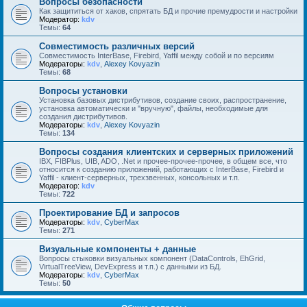
Вопросы безопасности
Как защититься от хаков, спрятать БД и прочие премудрости и настройки
Модератор:
kdv
Темы:
64
Совместимость различных версий
Совместимость InterBase, Firebird, Yaffil между собой и по версиям
Модераторы:
kdv
,
Alexey Kovyazin
Темы:
68
Вопросы установки
Установка базовых дистрибутивов, создание своих, распространение,
установка автоматически и "вручную", файлы, необходимые для
создания дистрибутивов.
Модераторы:
kdv
,
Alexey Kovyazin
Темы:
134
Вопросы создания клиентских и серверных приложений
IBX, FIBPlus, UIB, ADO, .Net и прочее-прочее-прочее, в общем все, что
относится к созданию приложений, работающих с InterBase, Firebird и
Yaffil - клиент-серверных, трехзвенных, консольных и т.п.
Модератор:
kdv
Темы:
722
Проектирование БД и запросов
Модераторы:
kdv
,
CyberMax
Темы:
271
Визуальные компоненты + данные
Вопросы стыковки визуальных компонент (DataControls, EhGrid,
VirtualTreeView, DevExpress и т.п.) с данными из БД.
Модераторы:
kdv
,
CyberMax
Темы:
50