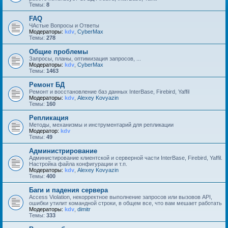
Темы:
8
FAQ
ЧАстые Вопросы и Ответы
Модераторы:
kdv
,
CyberMax
Темы:
278
Общие проблемы
Запросы, планы, оптимизация запросов, ...
Модераторы:
kdv
,
CyberMax
Темы:
1463
Ремонт БД
Ремонт и восстановление баз данных InterBase, Firebird, Yaffil
Модераторы:
kdv
,
Alexey Kovyazin
Темы:
160
Репликация
Методы, механизмы и инструментарий для репликации
Модератор:
kdv
Темы:
49
Администрирование
Администирование клиентской и серверной части InterBase, Firebird, Yaffil.
Настройка файла конфигурации и т.п.
Модераторы:
kdv
,
Alexey Kovyazin
Темы:
400
Баги и падения сервера
Access Violation, некорректное выполнение запросов или вызовов API,
ошибки утилит командной строки, в общем все, что вам мешает работать
Модераторы:
kdv
,
dimitr
Темы:
333