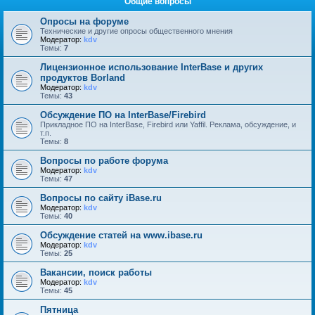
Общие вопросы
Опросы на форуме
Технические и другие опросы общественного мнения
Модератор:
kdv
Темы:
7
Лицензионное использование InterBase и других
продуктов Borland
Модератор:
kdv
Темы:
43
Обсуждение ПО на InterBase/Firebird
Прикладное ПО на InterBase, Firebird или Yaffil. Реклама, обсуждение, и
т.п.
Темы:
8
Вопросы по работе форума
Модератор:
kdv
Темы:
47
Вопросы по сайту iBase.ru
Модератор:
kdv
Темы:
40
Обсуждение статей на www.ibase.ru
Модератор:
kdv
Темы:
25
Вакансии, поиск работы
Модератор:
kdv
Темы:
45
Пятница