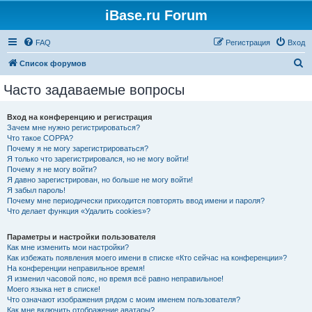
iBase.ru Forum
FAQ
Регистрация
Вход
П
Список форумов
о
Часто задаваемые вопросы
и
с
Вход на конференцию и регистрация
Зачем мне нужно регистрироваться?
к
Что такое COPPA?
Почему я не могу зарегистрироваться?
Я только что зарегистрировался, но не могу войти!
Почему я не могу войти?
Я давно зарегистрирован, но больше не могу войти!
Я забыл пароль!
Почему мне периодически приходится повторять ввод имени и пароля?
Что делает функция «Удалить cookies»?
Параметры и настройки пользователя
Как мне изменить мои настройки?
Как избежать появления моего имени в списке «Кто сейчас на конференции»?
На конференции неправильное время!
Я изменил часовой пояс, но время всё равно неправильное!
Моего языка нет в списке!
Что означают изображения рядом с моим именем пользователя?
Как мне включить отображение аватары?