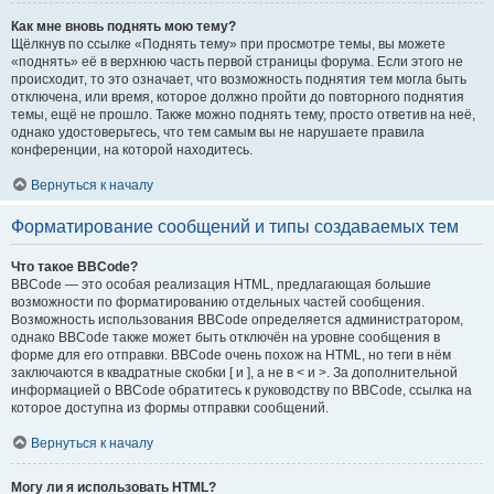
Как мне вновь поднять мою тему?
Щёлкнув по ссылке «Поднять тему» при просмотре темы, вы можете
«поднять» её в верхнюю часть первой страницы форума. Если этого не
происходит, то это означает, что возможность поднятия тем могла быть
отключена, или время, которое должно пройти до повторного поднятия
темы, ещё не прошло. Также можно поднять тему, просто ответив на неё,
однако удостоверьтесь, что тем самым вы не нарушаете правила
конференции, на которой находитесь.
Вернуться к началу
Форматирование сообщений и типы создаваемых тем
Что такое BBCode?
BBCode — это особая реализация HTML, предлагающая большие
возможности по форматированию отдельных частей сообщения.
Возможность использования BBCode определяется администратором,
однако BBCode также может быть отключён на уровне сообщения в
форме для его отправки. BBCode очень похож на HTML, но теги в нём
заключаются в квадратные скобки [ и ], а не в < и >. За дополнительной
информацией о BBCode обратитесь к руководству по BBCode, ссылка на
которое доступна из формы отправки сообщений.
Вернуться к началу
Могу ли я использовать HTML?