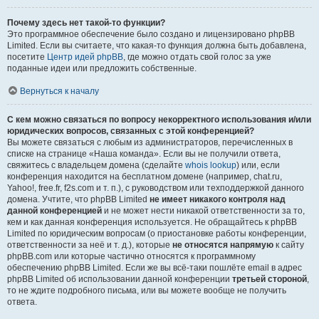
Почему здесь нет такой-то функции?
Это программное обеспечение было создано и лицензировано phpBB
Limited. Если вы считаете, что какая-то функция должна быть добавлена,
посетите
Центр идей phpBB
, где можно отдать свой голос за уже
поданные идеи или предложить собственные.
Вернуться к началу
С кем можно связаться по вопросу некорректного использования и/или
юридических вопросов, связанных с этой конференцией?
Вы можете связаться с любым из администраторов, перечисленных в
списке на странице «Наша команда». Если вы не получили ответа,
свяжитесь с владельцем домена (сделайте
whois lookup
) или, если
конференция находится на бесплатном домене (например, chat.ru,
Yahoo!, free.fr, f2s.com и т. п.), с руководством или техподдержкой данного
домена. Учтите, что phpBB Limited
не имеет никакого контроля над
данной конференцией
и не может нести никакой ответственности за то,
кем и как данная конференция используется. Не обращайтесь к phpBB
Limited по юридическим вопросам (о приостановке работы конференции,
ответственности за неё и т. д.), которые
не относятся напрямую
к сайту
phpBB.com или которые частично относятся к программному
обеспечению phpBB Limited. Если же вы всё-таки пошлёте email в адрес
phpBB Limited об использовании данной конференции
третьей стороной
,
то не ждите подробного письма, или вы можете вообще не получить
ответа.