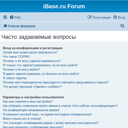
iBase.ru Forum
FAQ
Регистрация
Вход
П
Список форумов
о
Часто задаваемые вопросы
и
с
Вход на конференцию и регистрация
Зачем мне нужно регистрироваться?
к
Что такое COPPA?
Почему я не могу зарегистрироваться?
Я только что зарегистрировался, но не могу войти!
Почему я не могу войти?
Я давно зарегистрирован, но больше не могу войти!
Я забыл пароль!
Почему мне периодически приходится повторять ввод имени и пароля?
Что делает функция «Удалить cookies»?
Параметры и настройки пользователя
Как мне изменить мои настройки?
Как избежать появления моего имени в списке «Кто сейчас на конференции»?
На конференции неправильное время!
Я изменил часовой пояс, но время всё равно неправильное!
Моего языка нет в списке!
Что означают изображения рядом с моим именем пользователя?
Как мне включить отображение аватары?