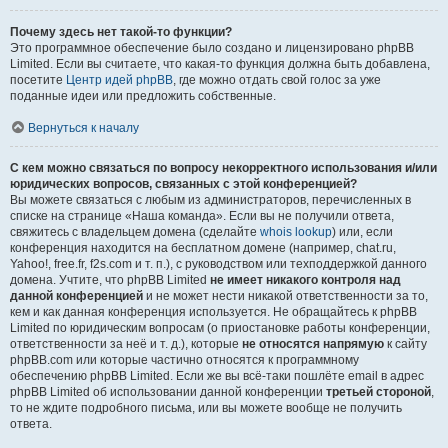
Почему здесь нет такой-то функции?
Это программное обеспечение было создано и лицензировано phpBB
Limited. Если вы считаете, что какая-то функция должна быть добавлена,
посетите
Центр идей phpBB
, где можно отдать свой голос за уже
поданные идеи или предложить собственные.
Вернуться к началу
С кем можно связаться по вопросу некорректного использования и/или
юридических вопросов, связанных с этой конференцией?
Вы можете связаться с любым из администраторов, перечисленных в
списке на странице «Наша команда». Если вы не получили ответа,
свяжитесь с владельцем домена (сделайте
whois lookup
) или, если
конференция находится на бесплатном домене (например, chat.ru,
Yahoo!, free.fr, f2s.com и т. п.), с руководством или техподдержкой данного
домена. Учтите, что phpBB Limited
не имеет никакого контроля над
данной конференцией
и не может нести никакой ответственности за то,
кем и как данная конференция используется. Не обращайтесь к phpBB
Limited по юридическим вопросам (о приостановке работы конференции,
ответственности за неё и т. д.), которые
не относятся напрямую
к сайту
phpBB.com или которые частично относятся к программному
обеспечению phpBB Limited. Если же вы всё-таки пошлёте email в адрес
phpBB Limited об использовании данной конференции
третьей стороной
,
то не ждите подробного письма, или вы можете вообще не получить
ответа.