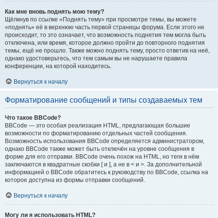
Как мне вновь поднять мою тему?
Щёлкнув по ссылке «Поднять тему» при просмотре темы, вы можете
«поднять» её в верхнюю часть первой страницы форума. Если этого не
происходит, то это означает, что возможность поднятия тем могла быть
отключена, или время, которое должно пройти до повторного поднятия
темы, ещё не прошло. Также можно поднять тему, просто ответив на неё,
однако удостоверьтесь, что тем самым вы не нарушаете правила
конференции, на которой находитесь.
Вернуться к началу
Форматирование сообщений и типы создаваемых тем
Что такое BBCode?
BBCode — это особая реализация HTML, предлагающая большие
возможности по форматированию отдельных частей сообщения.
Возможность использования BBCode определяется администратором,
однако BBCode также может быть отключён на уровне сообщения в
форме для его отправки. BBCode очень похож на HTML, но теги в нём
заключаются в квадратные скобки [ и ], а не в < и >. За дополнительной
информацией о BBCode обратитесь к руководству по BBCode, ссылка на
которое доступна из формы отправки сообщений.
Вернуться к началу
Могу ли я использовать HTML?