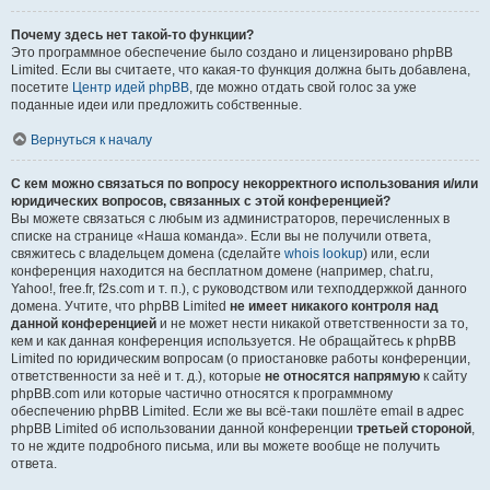
Почему здесь нет такой-то функции?
Это программное обеспечение было создано и лицензировано phpBB
Limited. Если вы считаете, что какая-то функция должна быть добавлена,
посетите
Центр идей phpBB
, где можно отдать свой голос за уже
поданные идеи или предложить собственные.
Вернуться к началу
С кем можно связаться по вопросу некорректного использования и/или
юридических вопросов, связанных с этой конференцией?
Вы можете связаться с любым из администраторов, перечисленных в
списке на странице «Наша команда». Если вы не получили ответа,
свяжитесь с владельцем домена (сделайте
whois lookup
) или, если
конференция находится на бесплатном домене (например, chat.ru,
Yahoo!, free.fr, f2s.com и т. п.), с руководством или техподдержкой данного
домена. Учтите, что phpBB Limited
не имеет никакого контроля над
данной конференцией
и не может нести никакой ответственности за то,
кем и как данная конференция используется. Не обращайтесь к phpBB
Limited по юридическим вопросам (о приостановке работы конференции,
ответственности за неё и т. д.), которые
не относятся напрямую
к сайту
phpBB.com или которые частично относятся к программному
обеспечению phpBB Limited. Если же вы всё-таки пошлёте email в адрес
phpBB Limited об использовании данной конференции
третьей стороной
,
то не ждите подробного письма, или вы можете вообще не получить
ответа.