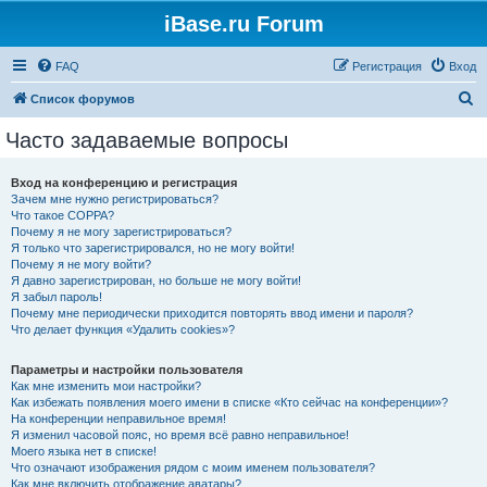
iBase.ru Forum
FAQ
Регистрация
Вход
П
Список форумов
о
Часто задаваемые вопросы
и
с
Вход на конференцию и регистрация
Зачем мне нужно регистрироваться?
к
Что такое COPPA?
Почему я не могу зарегистрироваться?
Я только что зарегистрировался, но не могу войти!
Почему я не могу войти?
Я давно зарегистрирован, но больше не могу войти!
Я забыл пароль!
Почему мне периодически приходится повторять ввод имени и пароля?
Что делает функция «Удалить cookies»?
Параметры и настройки пользователя
Как мне изменить мои настройки?
Как избежать появления моего имени в списке «Кто сейчас на конференции»?
На конференции неправильное время!
Я изменил часовой пояс, но время всё равно неправильное!
Моего языка нет в списке!
Что означают изображения рядом с моим именем пользователя?
Как мне включить отображение аватары?