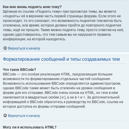
Как мне вновь поднять мою тему?
Щёлкнув по ссылке «Поднять тему» при просмотре темы, вы можете
«поднять» её в верхнюю часть первой страницы форума. Если этого не
происходит, то это означает, что возможность поднятия тем могла быть
отключена, или время, которое должно пройти до повторного поднятия
темы, ещё не прошло. Также можно поднять тему, просто ответив на неё,
однако удостоверьтесь, что тем самым вы не нарушаете правила
конференции, на которой находитесь.
Вернуться к началу
Форматирование сообщений и типы создаваемых тем
Что такое BBCode?
BBCode — это особая реализация HTML, предлагающая большие
возможности по форматированию отдельных частей сообщения.
Возможность использования BBCode определяется администратором,
однако BBCode также может быть отключён на уровне сообщения в
форме для его отправки. BBCode очень похож на HTML, но теги в нём
заключаются в квадратные скобки [ и ], а не в < и >. За дополнительной
информацией о BBCode обратитесь к руководству по BBCode, ссылка на
которое доступна из формы отправки сообщений.
Вернуться к началу
Могу ли я использовать HTML?